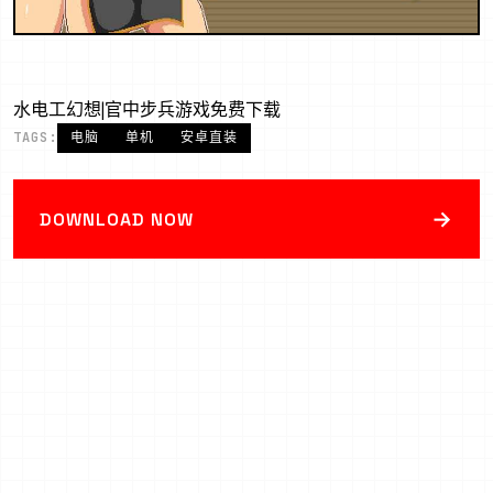
水电工幻想|官中步兵游戏免费下载
TAGS:
电脑
单机
安卓直装
→
DOWNLOAD NOW